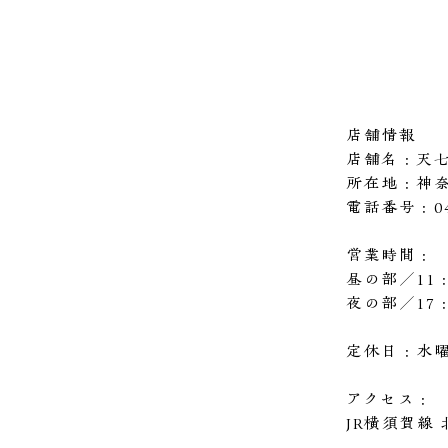
店舗情報
店舗名：天
所在地：神奈
電話番号：046
営業時間：
昼の部／11：
夜の部／17：
定休日：水
アクセス：
JR横須賀線