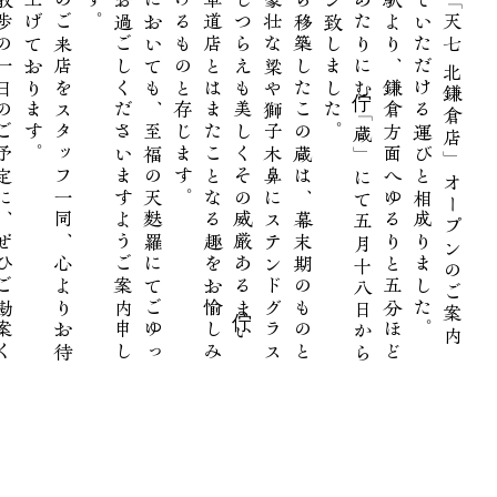
北
鎌
倉
散
歩
の
一
日
の
ご
予
定
に
、
ぜ
ひ
ご
勘
案
く
だ
さ
い
ま
せ
。
貴
方
様
の
ご
来
店
を
ス
タ
ッ
フ
一
同
、
心
よ
り
お
待
ち
申
し
上
げ
て
お
り
ま
す
北
鎌
倉
に
お
い
て
も
、
至
福
の
天
麩
羅
に
て
ご
ゆ
っ
く
り
と
お
過
ご
し
く
だ
さ
い
ま
す
よ
う
ご
案
内
申
し
上
げ
ま
す
。
福
井
か
ら
移
築
し
た
こ
の
蔵
は
、
幕
末
期
の
も
の
と
伝
わ
る
豪
壮
な
梁
や
獅
子
木
鼻
に
ス
テ
ン
ド
グ
ラ
ス
な
ど
の
し
つ
ら
え
も
美
し
く
そ
の
威
厳
あ
る
佇ま
い
は
、
馬
車
道
店
と
は
ま
た
こ
と
な
る
趣
を
お
愉
し
み
い
た
だ
け
る
も
の
と
存
じ
ま
す
。
北
鎌
倉
駅
よ
り
、
鎌
倉
方
面
へ
ゆ
る
り
と
五
分
ほ
ど
歩
い
た
あ
た
り
に
佇む
「
蔵
」
に
て
五
月
十
八
日
か
ら
オ
ー
プ
ン
致
し
ま
し
た
。
こ
の
度
「
天
七
北
鎌
倉
店
」
オ
ー
プ
ン
の
ご
案
内
を
さ
せ
て
い
た
だ
け
る
運
び
と
相
成
り
ま
し
た