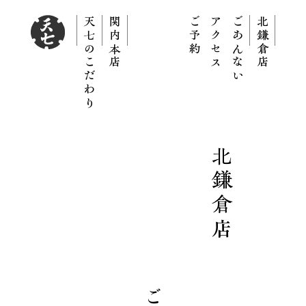
天七のこだわり
関内本店
ご予約
アクセス
ごあんない
北鎌倉店
北鎌倉
店