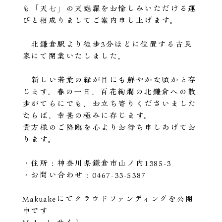
も「天七」の天麩羅をお愉しみいただける運
びと相成りましてご案内申し上げます。
北鎌倉駅より徒歩3分ほどに位置する古民
家にて開業いたしました。
新しい若葉の緑が目にも鮮やかな頃かと存
じます。春の一日、百花絢爛の北鎌倉への散
歩がてらにでも、お立ち寄りくださいました
ならば、幸甚の極みに存じます。
貴方様のご降臨を心よりお待ち申しあげてお
ります。
・住所：神奈川県鎌倉市山ノ内1385-3
・お問い合わせ：0467-33-5387
Makuakeにてクラウドファンディングを公開
中です