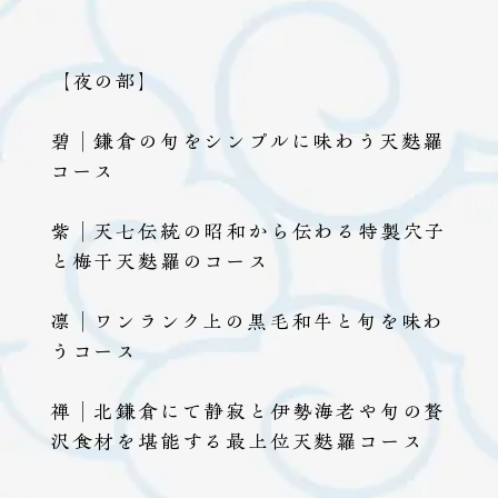
【夜の部】
碧｜鎌倉の旬をシンプルに味わう天麩羅
コース
紫｜天七伝統の昭和から伝わる特製穴子
と梅干天麩羅のコース
凛｜ワンランク上の黒毛和牛と旬を味わ
うコース
禅｜北鎌倉にて静寂と伊勢海老や旬の贅
沢食材を堪能する最上位天麩羅コース